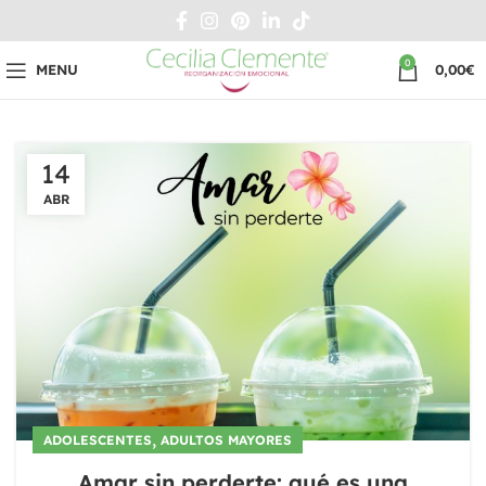
0
MENU
0,00
€
14
ABR
,
ADOLESCENTES
ADULTOS MAYORES
Amar sin perderte: qué es una