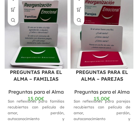
PREGUNTAS PARA EL
PREGUNTAS PARA EL
ALMA – FAMILIAS
ALMA – PAREJAS
Preguntas para el Alma
Preguntas para el Alma
15,00
€
15,00
€
Son reflexiones para familias
Son reflexiones para parejas
recubiertas con película de
recubiertas con película de
amor, perdón,
amor, perdón,
autoconocimiento y
autoconocimiento y
autoestima. Cada envase
autoestima. Cada envase
contiene 30 PREGUNTAS-
contiene 30 PREGUNTAS-
REFLEXIÓN. Además de
REFLEXIÓN. Además de