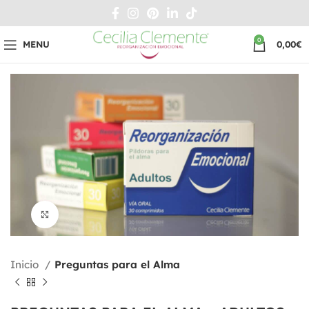
0
MENU
0,00
€
Click to enlarge
Inicio
Preguntas para el Alma