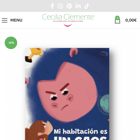
0
MENU
0,00
€
-6%