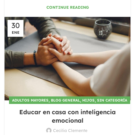
CONTINUE READING
30
ENE
,
,
,
ADULTOS MAYORES
BLOG GENERAL
HIJOS
SIN CATEGORÍA
Educar en casa con inteligencia
emocional
Cecilia Clemente