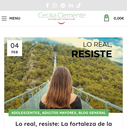
0
MENU
0,00
€
04
FEB
,
,
ADOLESCENTES
ADULTOS MAYORES
BLOG GENERAL
Lo real, resiste: La fortaleza de la