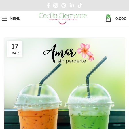
0
MENU
0,00
€
17
MAR