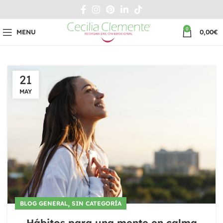
0
MENU
0,00
€
21
MAY
,
BLOG GENERAL
SIN CATEGORÍA
Hábitos para una mente en calma