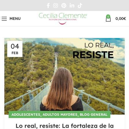
0
MENU
0,00
€
04
FEB
,
,
ADOLESCENTES
ADULTOS MAYORES
BLOG GENERAL
Lo real, resiste: La fortaleza de la