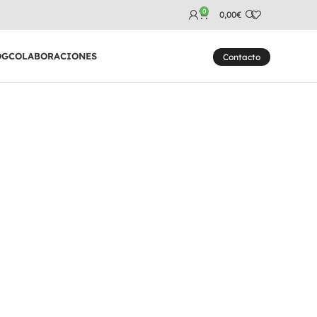
0
0,00
€
OG
COLABORACIONES
Contacto