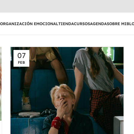
EORGANIZACIÓN EMOCIONAL
TIENDA
CURSOS
AGENDA
SOBRE MI
BL
07
FEB