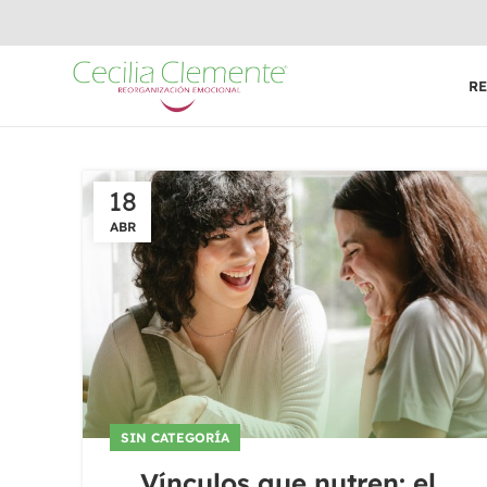
R
18
ABR
SIN CATEGORÍA
Vínculos que nutren: el