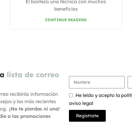
El bostezo una técnica con muchos
beneficios
CONTINUE READING
la
lista de correo
orreo recibirás información
He leído y acepto la polít
nsejos y las más recientes
aviso legal
log.
¡No te pierdas ni una!
Regístrate
die a las promociones