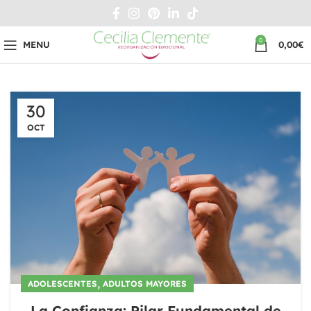
0
MENU
0,00
€
30
OCT
,
ADOLESCENTES
ADULTOS MAYORES
La Confianza: Pilar Fundamental de