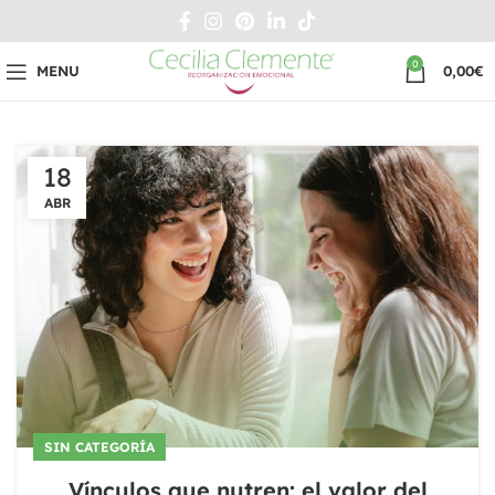
0
MENU
0,00
€
18
ABR
SIN CATEGORÍA
Vínculos que nutren: el valor del