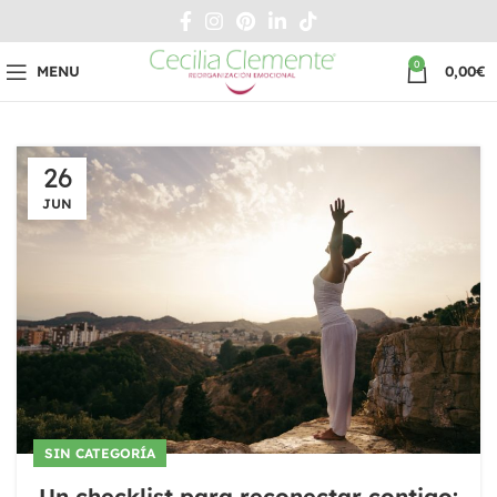
0
MENU
0,00
€
26
JUN
SIN CATEGORÍA
Un checklist para reconectar contigo: