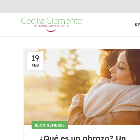
R
19
FEB
BLOG GENERAL
¿Qué es un abrazo? Un