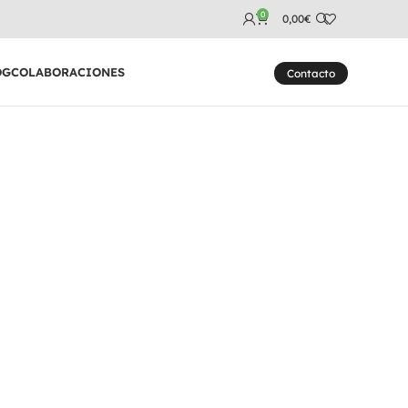
0
0,00
€
OG
COLABORACIONES
Contacto