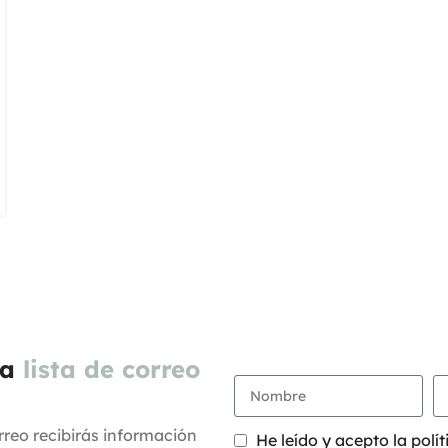
la
lista de correo
orreo recibirás información
He leído y acepto la polít